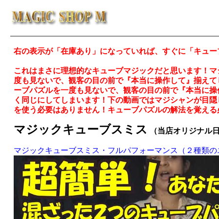
右の表示が「在庫あり」になっていれば、すぐに「キュ
これはまさに理想的なキューブマジックだと思います！マ
度も見ないで、観客の目の前で『本当に操作して』揃えて
ーブパズルを一度も見ないで、観客の目の前で『本当に操
く同じにしてしまいます！下の動画ではマジシャンが目隠
を使う必要はありません！キューブパズルの解法を覚える
マジックキューブスミス
（当店オリジナル
マジックキューブスミス・フルパフォーマンス（２種類の