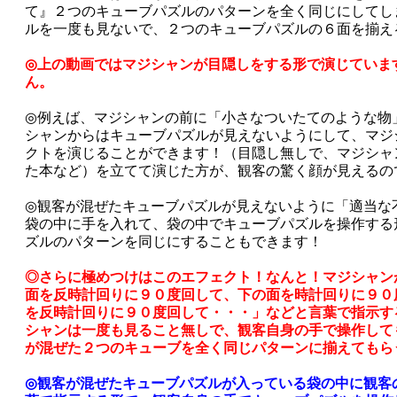
て』２つのキューブパズルのパターンを全く同じにしてし
ルを一度も見ないで、２つのキューブパズルの６面を揃え
◎上の動画ではマジシャンが目隠しをする形で演じていま
ん。
◎例えば、マジシャンの前に「小さなついたてのような物
シャンからはキューブパズルが見えないようにして、マジ
クトを演じることができます！（目隠し無しで、マジシャ
た本など）を立てて演じた方が、観客の驚く顔が見えるの
◎観客が混ぜたキューブパズルが見えないように「適当な
袋の中に手を入れて、袋の中でキューブパズルを操作する
ズルのパターンを同じにすることもできます！
◎さらに極めつけはこのエフェクト！なんと！マジシャン
面を反時計回りに９０度回して、下の面を時計回りに９０
を反時計回りに９０度回して・・・」などと言葉で指示す
シャンは一度も見ること無しで、観客自身の手で操作して
が混ぜた２つのキューブを全く同じパターンに揃えてもら
◎観客が混ぜたキューブパズルが入っている袋の中に観客